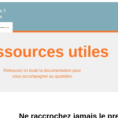
s ?
rs
lateur
eur
llateur
sources utiles
ateur
Retrouvez ici toute la documentation pour
vous accompagner au quotidien
Ne raccrochez jamais le pr