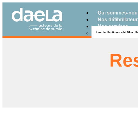
Qui sommes-nou
Nos défibrillateu
Nos services
Installation défibril
Location defibrillat
Maintenance défibri
Res
Formation défibrill
Documentations
Ressources utiles
Le blog
Nous contacter